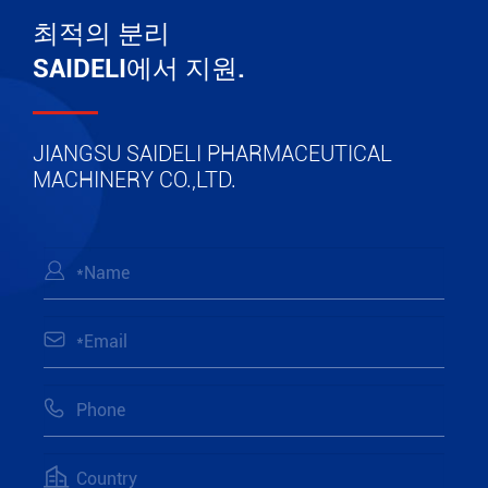
최적의 분리
SAIDELI에서 지원.
JIANGSU SAIDELI PHARMACEUTICAL
MACHINERY CO.,LTD.



