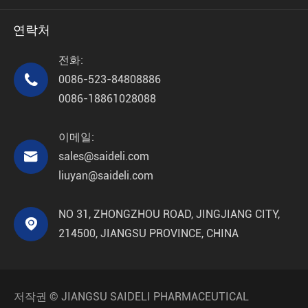
연락처
전화:

0086-523-84808886
0086-18861028088
이메일:

sales@saideli.com
liuyan@saideli.com
NO 31, ZHONGZHOU ROAD, JINGJIANG CITY,

214500, JIANGSU PROVINCE, CHINA
저작권 ©
JIANGSU SAIDELI PHARMACEUTICAL