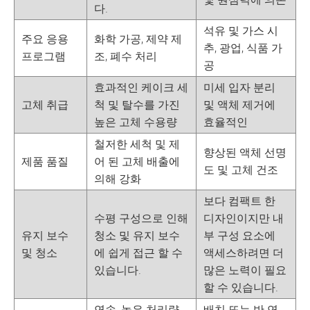
다.
석유 및 가스 시
주요 응용
화학 가공, 제약 제
추, 광업, 식품 가
프로그램
조, 폐수 처리
공
효과적인 케이크 세
미세 입자 분리
고체 취급
척 및 탈수를 가진
및 액체 제거에
높은 고체 수용량
효율적인
철저한 세척 및 제
향상된 액체 선명
제품 품질
어 된 고체 배출에
도 및 고체 건조
의해 강화
보다 컴팩트 한
수평 구성으로 인해
디자인이지만 내
유지 보수
청소 및 유지 보수
부 구성 요소에
및 청소
에 쉽게 접근 할 수
액세스하려면 더
있습니다.
많은 노력이 필요
할 수 있습니다.
연속, 높은 처리량
배치 또는 반 연