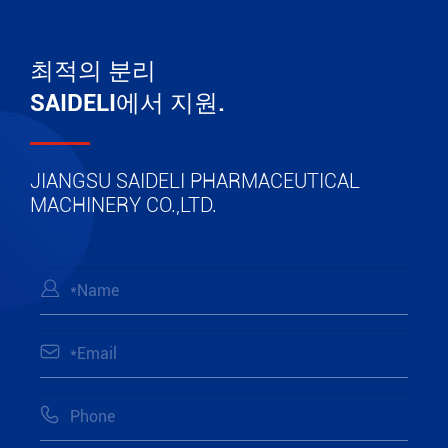
최적의 분리
SAIDELI에서 지원.
JIANGSU SAIDELI PHARMACEUTICAL
MACHINERY CO.,LTD.


