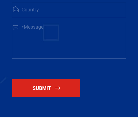


SUBMIT
