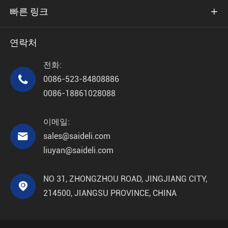
빠른 링크

연락처
전화:

0086-523-84808886
0086-18861028088
이메일:

sales@saideli.com
liuyan@saideli.com
NO 31, ZHONGZHOU ROAD, JINGJIANG CITY,

214500, JIANGSU PROVINCE, CHINA