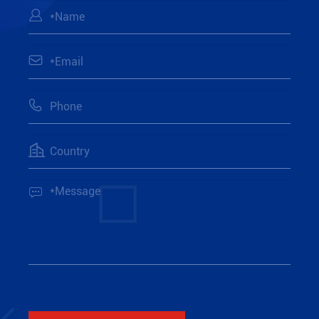




