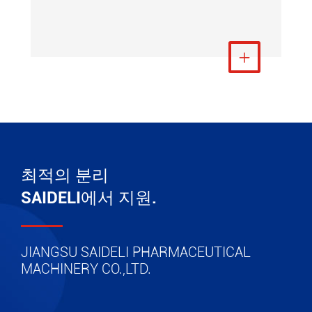
더 보기

최적의 분리
SAIDELI에서 지원.
JIANGSU SAIDELI PHARMACEUTICAL
MACHINERY CO.,LTD.