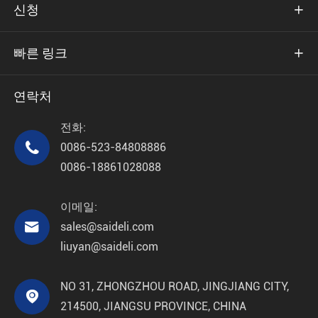
신청

빠른 링크

연락처
전화:

0086-523-84808886
0086-18861028088
이메일:

sales@saideli.com
liuyan@saideli.com
NO 31, ZHONGZHOU ROAD, JINGJIANG CITY,

214500, JIANGSU PROVINCE, CHINA