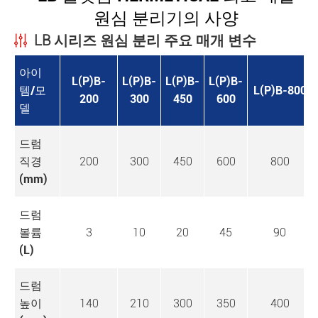
원심 분리기의 사양
LB 시리즈 원심 분리 주요 매개 변수
아이
L(P)B-
L(P)B-
L(P)B-
L(P)B-
템/모
L(P)B-800
200
300
450
600
델
드럼
직경
200
300
450
600
800
(mm)
드럼
볼륨
3
10
20
45
90
(L)
드럼
높이
140
210
300
350
400