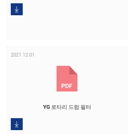
운

로
드
2021.12.01
YG 로타리 드럼 필터
다
운

로
드