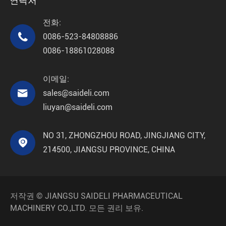
연락처
전화:

0086-523-84808886
0086-18861028088
이메일:

sales@saideli.com
liuyan@saideli.com
NO 31, ZHONGZHOU ROAD, JINGJIANG CITY,

214500, JIANGSU PROVINCE, CHINA
저작권 ©
JIANGSU SAIDELI PHARMACEUTICAL
MACHINERY CO.,LTD.
모든 권리 보유.