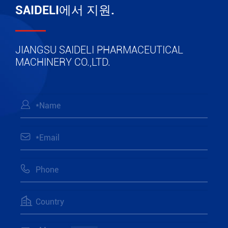
SAIDELI에서 지원.
JIANGSU SAIDELI PHARMACEUTICAL
MACHINERY CO.,LTD.



