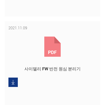
2021.11.09
사이델리 FW 반전 원심 분리기
다
운

로
드