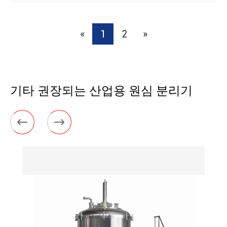
«
1
2
»
기타 권장되는 산업용 원심 분리기

