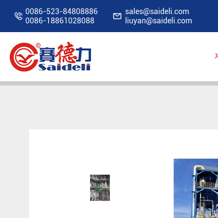
0086-523-84808886
sales@saideli.com


0086-18861028088
liuyan@saideli.com
홈
제품
증발기
MVR 증발 시스템