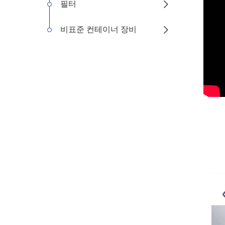
필터

비표준 컨테이너 장비
