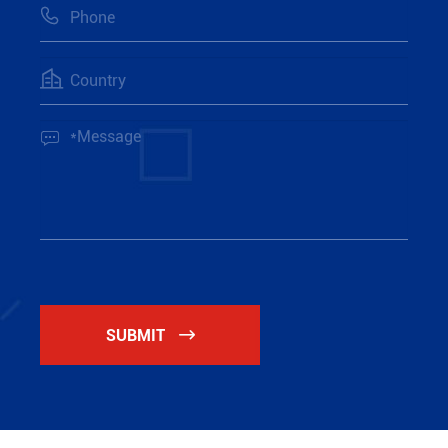



SUBMIT
