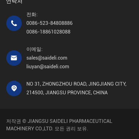
연락처
전화:

0086-523-84808886
0086-18861028088
이메일:

sales@saideli.com
liuyan@saideli.com
NO 31, ZHONGZHOU ROAD, JINGJIANG CITY,

214500, JIANGSU PROVINCE, CHINA
저작권 ©
JIANGSU SAIDELI PHARMACEUTICAL
MACHINERY CO.,LTD.
모든 권리 보유.