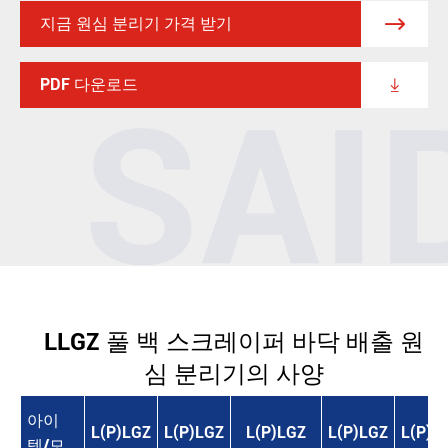
지금 원심 분리기 가격 받기

PDF 다운로드

LLGZ 풀 백 스크레이퍼 바닥 배출 원
심 분리기의 사양
아이
L(P)LGZ
L(P)LGZ
L(P)LGZ
L(P)LGZ
L(P)L
템/모