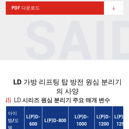
PDF 다운로드

LD 가방 리프팅 탑 방전 원심 분리기
의 사양
LD 시리즈 원심 분리기 주요 매개 변수
아이
L(P)D-
L(P)D-
L(P)D-
L(P)D-
템/모
L(P)D-800
600
1000
1200
1250
델