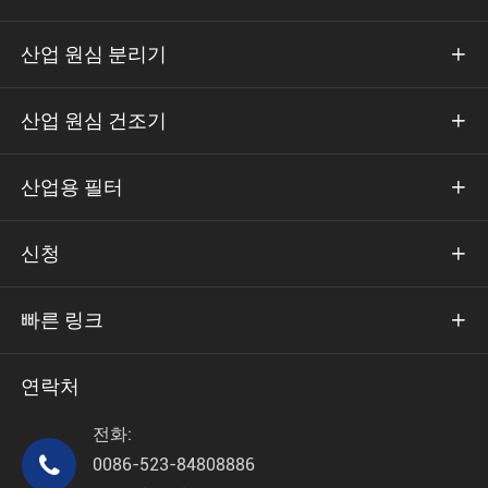
산업 원심 분리기

산업 원심 건조기

산업용 필터

신청

빠른 링크

연락처
전화:

0086-523-84808886