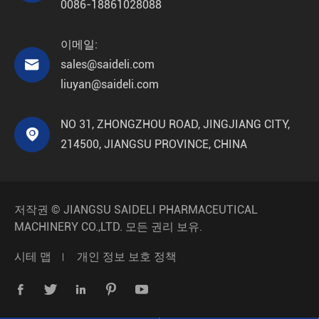
0086-18861028088
이메일:

sales@saideli.com
liuyan@saideli.com
NO 31, ZHONGZHOU ROAD, JINGJIANG CITY,

214500, JIANGSU PROVINCE, CHINA
저작권 ©
JIANGSU SAIDELI PHARMACEUTICAL
MACHINERY CO.,LTD.
모든 권리 보유.
시테 맵
개인 정보 보호 정책




