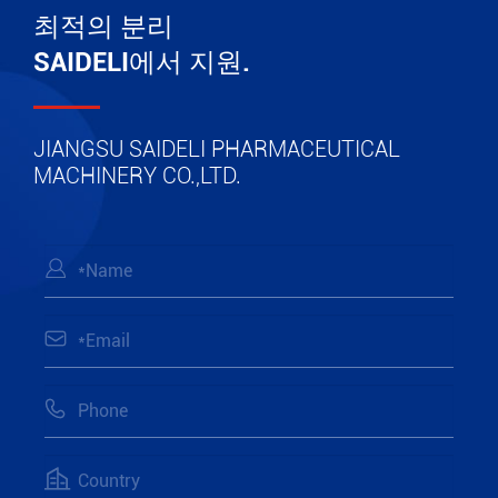
최적의 분리
SAIDELI에서 지원.
JIANGSU SAIDELI PHARMACEUTICAL
MACHINERY CO.,LTD.



