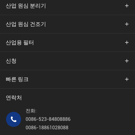
산업 원심 분리기

산업 원심 건조기

산업용 필터

신청

빠른 링크

연락처
전화:

0086-523-84808886
0086-18861028088