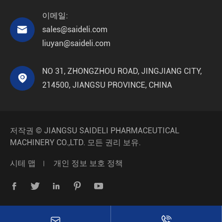
이메일:

sales@saideli.com
liuyan@saideli.com
NO 31, ZHONGZHOU ROAD, JINGJIANG CITY,

214500, JIANGSU PROVINCE, CHINA
저작권 ©
JIANGSU SAIDELI PHARMACEUTICAL
MACHINERY CO.,LTD.
모든 권리 보유.
시테 맵
개인 정보 보호 정책






