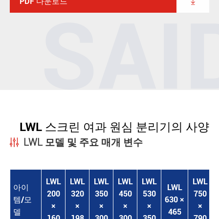
PDF 다운로드

LWL 스크린 여과 원심 분리기의 사양
LWL 모델 및 주요 매개 변수
LWL
LWL
LWL
LWL
LWL
LWL
아이
LWL
200
320
350
450
530
750
템/모
630 ×
×
×
×
×
×
×
델
465
160
198
300
300
350
790