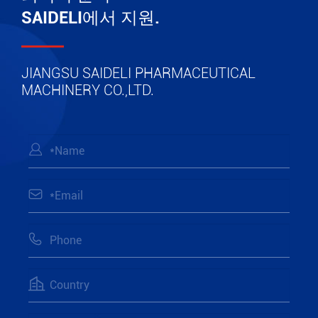
SAIDELI에서 지원.
JIANGSU SAIDELI PHARMACEUTICAL
MACHINERY CO.,LTD.



