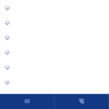








