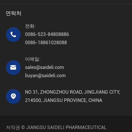
연락처
전화:

0086-523-84808886
0086-18861028088
이메일:

sales@saideli.com
liuyan@saideli.com
NO 31, ZHONGZHOU ROAD, JINGJIANG CITY,

214500, JIANGSU PROVINCE, CHINA
저작권 ©
JIANGSU SAIDELI PHARMACEUTICAL