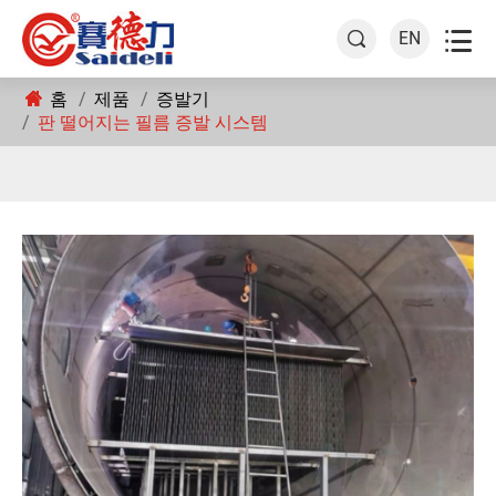

EN

홈
제품
증발기
판 떨어지는 필름 증발 시스템