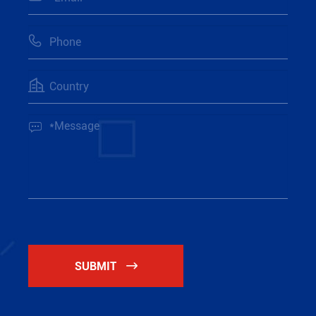



SUBMIT
