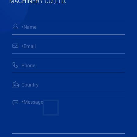
MACHINERY CO.,LTD.




