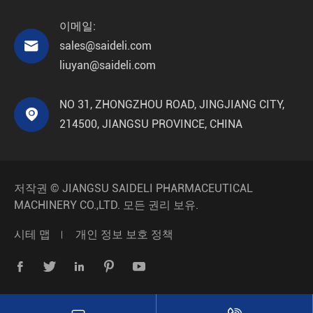
이메일:

sales@saideli.com
liuyan@saideli.com
NO 31, ZHONGZHOU ROAD, JINGJIANG CITY,

214500, JIANGSU PROVINCE, CHINA
저작권 ©
JIANGSU SAIDELI PHARMACEUTICAL
MACHINERY CO.,LTD.
모든 권리 보유.
시테 맵
개인 정보 보호 정책




