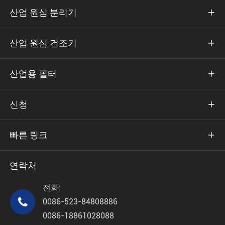
산업 원심 분리기

산업 원심 건조기

산업용 필터

신청

빠른 링크

연락처
전화:

0086-523-84808886
0086-18861028088