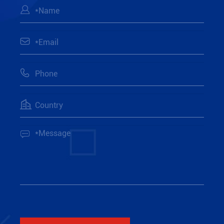




