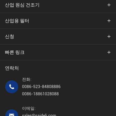
산업 원심 건조기

산업용 필터

신청

빠른 링크

연락처
전화:

0086-523-84808886
0086-18861028088
이메일:

sales@saideli.com