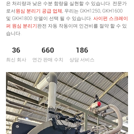
은 처리량과 낮은 수분 함량을 실현할 수 있습니다. 전문가
로서
원심 분리기 공급 업체
, 우리는 GKH1250, GKH1600
및 GKH1800 모델이 선택 될 수 있습니다.
사이펀 스크레이
퍼 원심 분리기
완전 자동 작동이며 인건비를 절약 할 수 있
습니다.
36
660
186
최신 회사
연간 판매 수치
상담 서비스