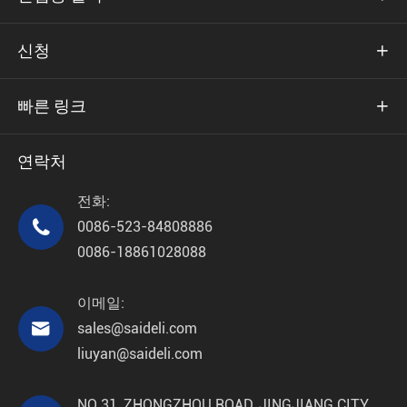
신청

빠른 링크

연락처
전화:

0086-523-84808886
0086-18861028088
이메일:

sales@saideli.com
liuyan@saideli.com
NO 31, ZHONGZHOU ROAD, JINGJIANG CITY,