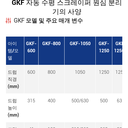
GKF 자동 수평 스크레이퍼 원심 분리
기의 사양
GKF 모델 및 주요 매개 변수
아이
GKF-
GKF-800
GKF-1050
GKF-
GKF-
템/모
600
1250
1250A
델
드럼
600
800
1050
1250
1250
직경
(mm)
드럼
315
400
500/630
500
630
높이
(mm)