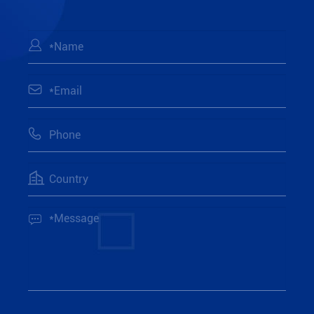




