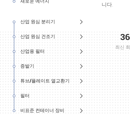
새로운 에너지
니다.
산업 원심 분리기

36
산업 원심 건조기

최신 
산업용 필터

증발기

튜브/플레이트 열교환기

필터

비표준 컨테이너 장비
