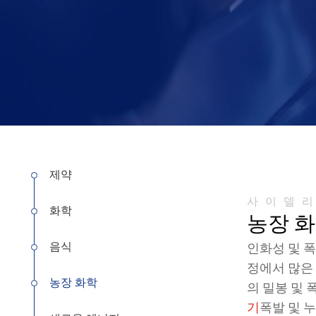
제약
사이델
화학
농장 
음식
인화성 및 
정에서 많은
농장 화학
의 밀봉 및
기
폭발 및 