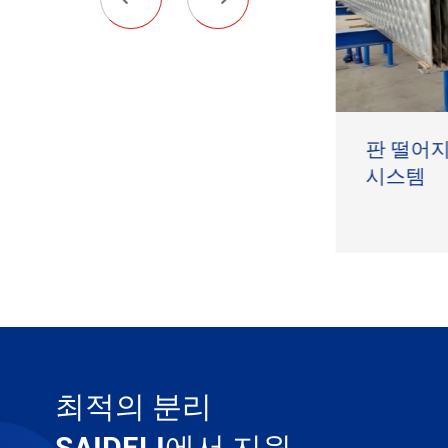
너체 필터
판 떨어지
시스템
더 보기

최적의 분리
SAIDELI에서 지원.