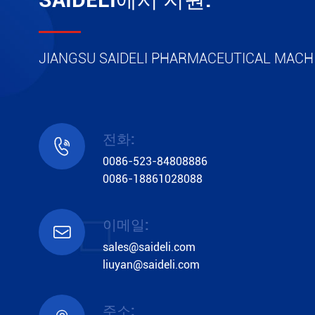
JIANGSU SAIDELI PHARMACEUTICAL MACHI
전화:

0086-523-84808886
0086-18861028088
이메일:

sales@saideli.com
liuyan@saideli.com
주소: