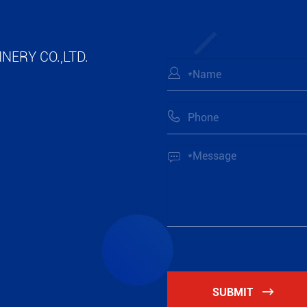
NERY CO.,LTD.



SUBMIT
