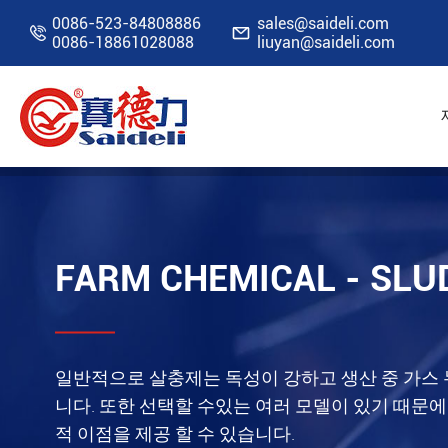
0086-523-84808886
sales@saideli.com


0086-18861028088
liuyan@saideli.com
홈
신청
농장 화학
FARM CHEMICAL - SL
일반적으로 살충제는 독성이 강하고 생산 중 가스 
니다. 또한 선택할 수있는 여러 모델이 있기 때문에
적 이점을 제공 할 수 있습니다.