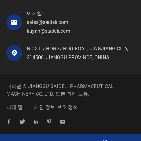
이메일:

sales@saideli.com
liuyan@saideli.com
NO 31, ZHONGZHOU ROAD, JINGJIANG CITY,

214500, JIANGSU PROVINCE, CHINA
저작권 ©
JIANGSU SAIDELI PHARMACEUTICAL
MACHINERY CO.,LTD.
모든 권리 보유.
시테 맵
개인 정보 보호 정책




