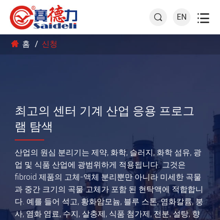

EN

홈
신청
최고의 센터 기계 산업 응용 프로그
램 탐색
산업의 원심 분리기는 제약, 화학, 슬러지, 화학 섬유, 광
업 및 식품 산업에 광범위하게 적용됩니다. 그것은
fibroid 제품의 고체-액체 분리뿐만 아니라 미세한 곡물
과 중간 크기의 곡물 고체가 포함 된 현탁액에 적합합니
다. 예를 들어 석고, 황화암모늄, 블루 스톤, 염화칼륨, 붕
사, 염화 염료, 수지, 살충제, 식품 첨가제, 전분, 설탕, 향