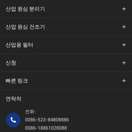
산업 원심 분리기

산업 원심 건조기

산업용 필터

신청

빠른 링크

연락처
전화:

0086-523-84808886
0086-18861028088