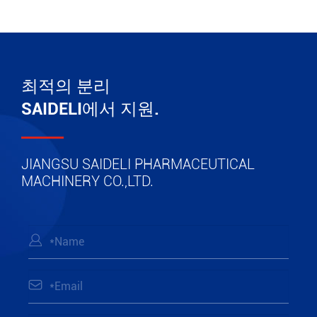
최적의 분리
SAIDELI에서 지원.
JIANGSU SAIDELI PHARMACEUTICAL
MACHINERY CO.,LTD.

