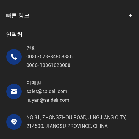
빠른 링크

연락처
전화:

0086-523-84808886
0086-18861028088
이메일:

sales@saideli.com
liuyan@saideli.com
NO 31, ZHONGZHOU ROAD, JINGJIANG CITY,

214500, JIANGSU PROVINCE, CHINA