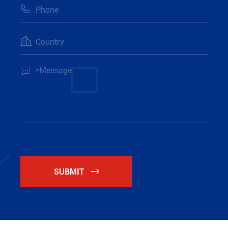



SUBMIT
