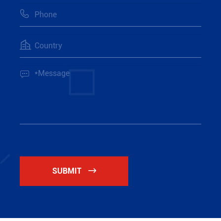



SUBMIT
