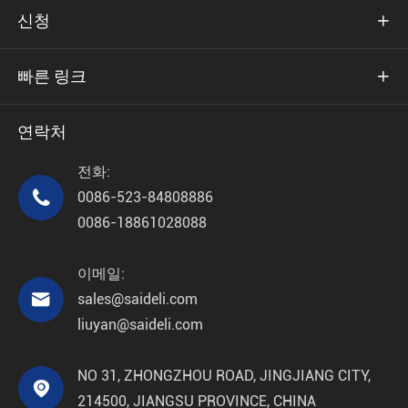
신청

빠른 링크

연락처
전화:

0086-523-84808886
0086-18861028088
이메일:

sales@saideli.com
liuyan@saideli.com
NO 31, ZHONGZHOU ROAD, JINGJIANG CITY,

214500, JIANGSU PROVINCE, CHINA