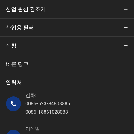
산업 원심 건조기

산업용 필터

신청

빠른 링크

연락처
전화:

0086-523-84808886
0086-18861028088
이메일: