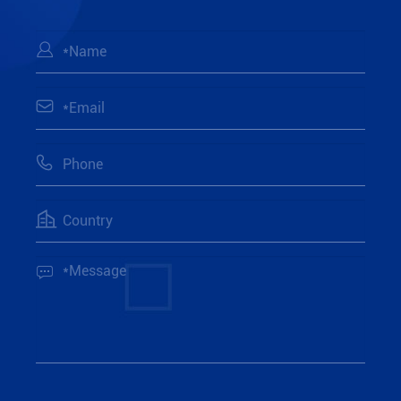




