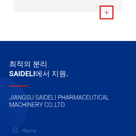
더 보기

최적의 분리
SAIDELI에서 지원.
JIANGSU SAIDELI PHARMACEUTICAL
MACHINERY CO.,LTD.
