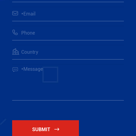




SUBMIT
