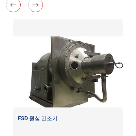


FSD 원심 건조기