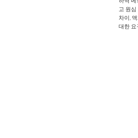
하역 메
고 원심
차이, 
대한 요