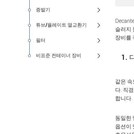
증발기

Deca
튜브/플레이트 열교환기

슬러지 
장비를 
필터

비표준 컨테이너 장비

1.
같은 속
다. 직
합니다.
동일한 
옵션이 