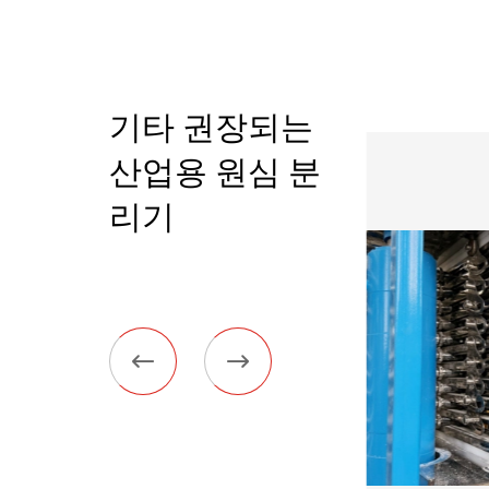
기타 권장되는
산업용 원심 분
리기

