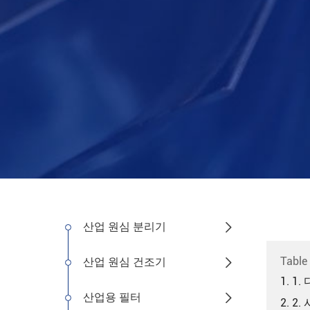
산업 원심 분리기

Table
산업 원심 건조기

1. 
산업용 필터

2. 