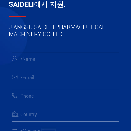
SAIDELI에서 지원.
JIANGSU SAIDELI PHARMACEUTICAL
MACHINERY CO.,LTD.




