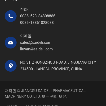
전화:

0086-523-84808886
0086-18861028088
이메일:

sales@saideli.com
liuyan@saideli.com
NO 31, ZHONGZHOU ROAD, JINGJIANG CITY,

214500, JIANGSU PROVINCE, CHINA
저작권 ©
JIANGSU SAIDELI PHARMACEUTICAL
MACHINERY CO.,LTD.
모든 권리 보유.