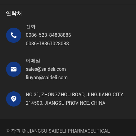
연락처
전화:

0086-523-84808886
0086-18861028088
이메일:

sales@saideli.com
liuyan@saideli.com
NO 31, ZHONGZHOU ROAD, JINGJIANG CITY,

214500, JIANGSU PROVINCE, CHINA
저작권 ©
JIANGSU SAIDELI PHARMACEUTICAL