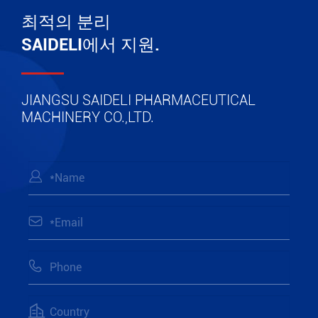
최적의 분리
SAIDELI에서 지원.
JIANGSU SAIDELI PHARMACEUTICAL
MACHINERY CO.,LTD.



