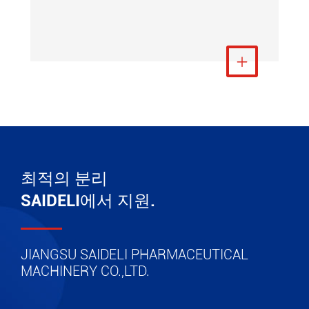
더 보기

최적의 분리
SAIDELI에서 지원.
JIANGSU SAIDELI PHARMACEUTICAL
MACHINERY CO.,LTD.