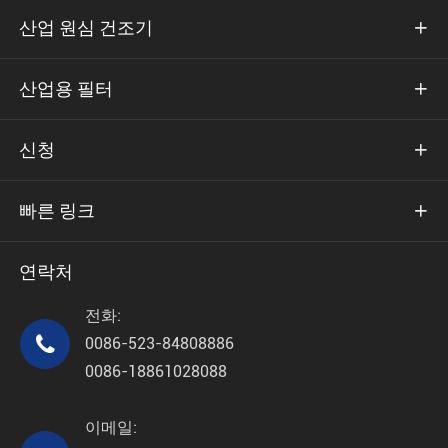
산업 원심 건조기

산업용 필터

신청

빠른 링크

연락처
전화:

0086-523-84808886
0086-18861028088
이메일: