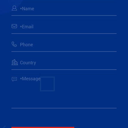




