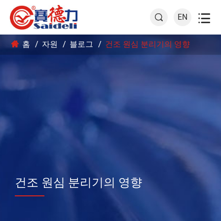

EN

홈
자원
블로그
건조 원심 분리기의 영향
건조 원심 분리기의 영향