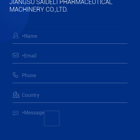
JIANGSU SAIDELI PHARMACEUTICAL
MACHINERY CO.,LTD.




