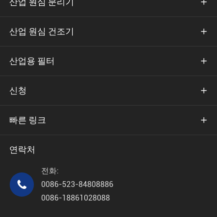
산업 원심 분리기

산업 원심 건조기

산업용 필터

신청

빠른 링크

연락처
전화:

0086-523-84808886
0086-18861028088