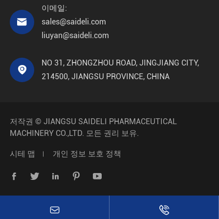
이메일:

sales@saideli.com
liuyan@saideli.com
NO 31, ZHONGZHOU ROAD, JINGJIANG CITY,

214500, JIANGSU PROVINCE, CHINA
저작권 ©
JIANGSU SAIDELI PHARMACEUTICAL
MACHINERY CO.,LTD.
모든 권리 보유.
시테 맵
개인 정보 보호 정책






