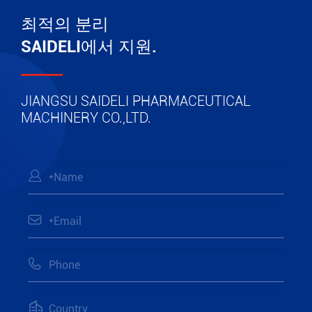
최적의 분리
SAIDELI에서 지원.
JIANGSU SAIDELI PHARMACEUTICAL
MACHINERY CO.,LTD.



