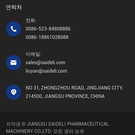
연락처
전화:

0086-523-84808886
0086-18861028088
이메일:

sales@saideli.com
liuyan@saideli.com
NO 31, ZHONGZHOU ROAD, JINGJIANG CITY,

214500, JIANGSU PROVINCE, CHINA
저작권 ©
JIANGSU SAIDELI PHARMACEUTICAL
MACHINERY CO.,LTD.
모든 권리 보유.