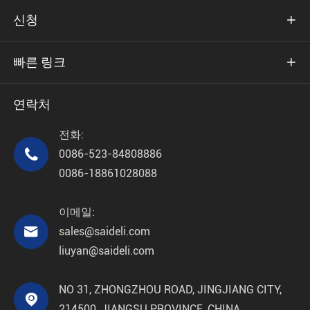
신청

빠른 링크

연락처
전화:

0086-523-84808886
0086-18861028088
이메일:

sales@saideli.com
liuyan@saideli.com
NO 31, ZHONGZHOU ROAD, JINGJIANG CITY,

214500, JIANGSU PROVINCE, CHINA