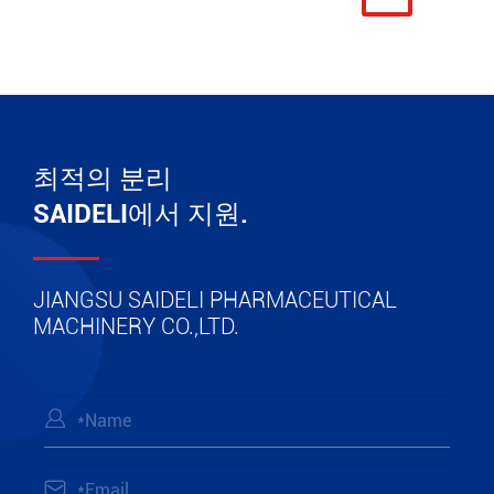
최적의 분리
SAIDELI에서 지원.
JIANGSU SAIDELI PHARMACEUTICAL
MACHINERY CO.,LTD.

