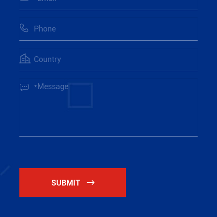



SUBMIT
