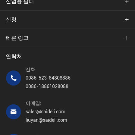
산업용 필터

신청

빠른 링크

연락처
전화:

0086-523-84808886
0086-18861028088
이메일:

sales@saideli.com
liuyan@saideli.com