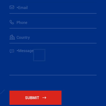




SUBMIT
