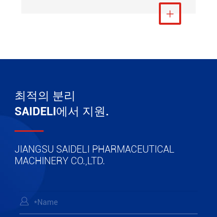
더 보기

최적의 분리
SAIDELI에서 지원.
JIANGSU SAIDELI PHARMACEUTICAL
MACHINERY CO.,LTD.
