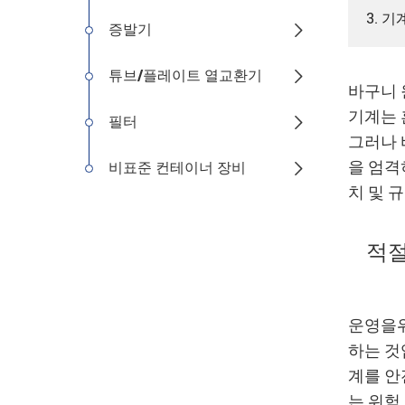
3. 
증발기

튜브/플레이트 열교환기

바구니 
기계는 
필터

그러나 
을 엄격
비표준 컨테이너 장비

치 및 
적절
운영을위
하는 것
계를 안
는 위험