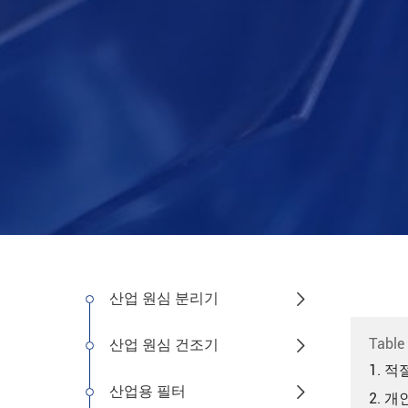
산업 원심 분리기

Table
산업 원심 건조기

1. 
산업용 필터

2. 개