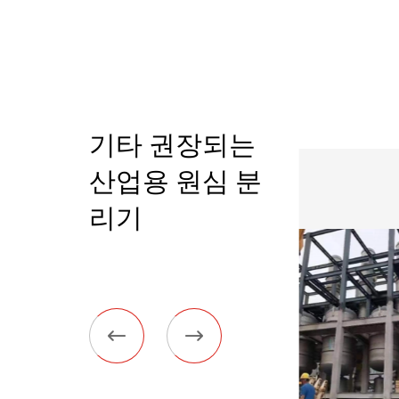
기타 권장되는
산업용 원심 분
리기

