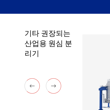
기타 권장되는
산업용 원심 분
리기

