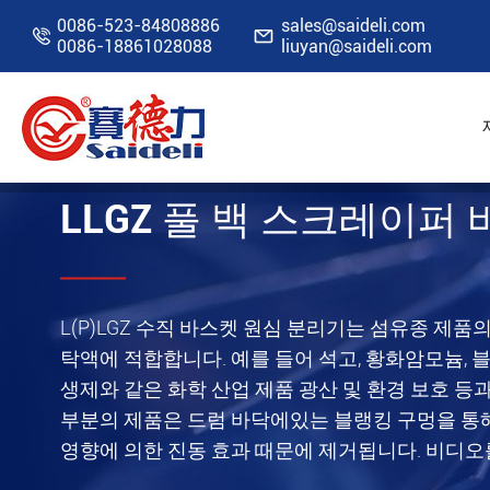
0086-523-84808886
sales@saideli.com


0086-18861028088
liuyan@saideli.com
홈
자원
비디오
LLGZ 풀 백 스크레이퍼
LLGZ 풀 백 스크레이퍼
L(P)LGZ 수직 바스켓 원심 분리기는 섬유종 제
탁액에 적합합니다. 예를 들어 석고, 황화암모늄, 블루 
생제와 같은 화학 산업 제품 광산 및 환경 보호 등
부분의 제품은 드럼 바닥에있는 블랭킹 구멍을 통해
영향에 의한 진동 효과 때문에 제거됩니다. 비디오