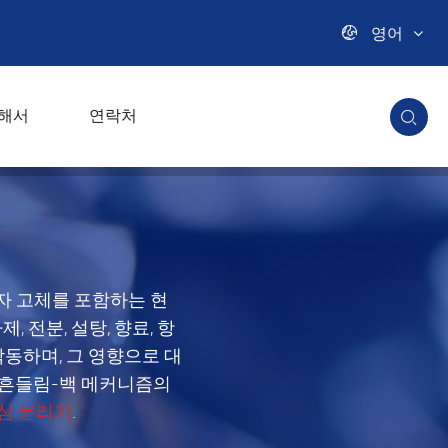

영어
해서
연락처

입자 고체를 포함하는 현
, 전분, 설탕, 향료, 항
작동하며, 그 영향으로 대
 흔들림-백 메커니즘의
심 분리기
.