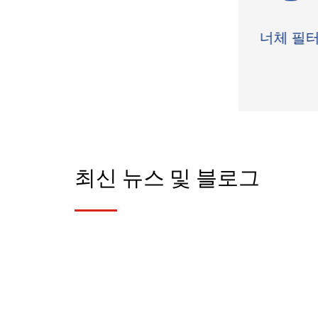
LGZ 자동 스크레이퍼 바
너체 필
닥 배출 원심 분리기
더 보기

최신 뉴스 및 블로그