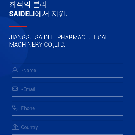
최적의 분리
SAIDELI에서 지원.
JIANGSU SAIDELI PHARMACEUTICAL
MACHINERY CO.,LTD.



