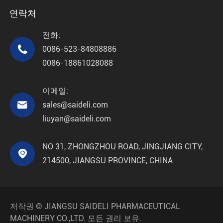
연락처
전화:

0086-523-84808886
0086-18861028088
이메일:

sales@saideli.com
liuyan@saideli.com
NO 31, ZHONGZHOU ROAD, JINGJIANG CITY,

214500, JIANGSU PROVINCE, CHINA
저작권 ©
JIANGSU SAIDELI PHARMACEUTICAL
MACHINERY CO.,LTD.
모든 권리 보유.