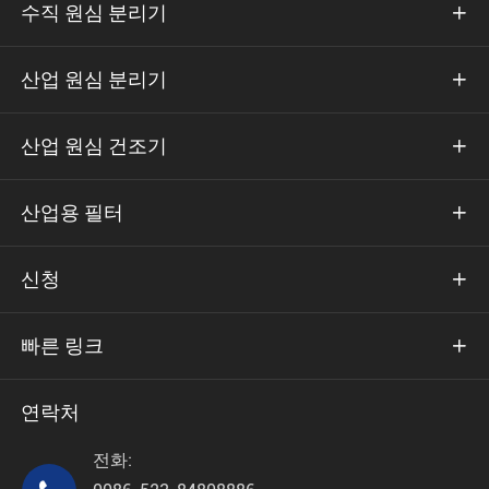
수직 원심 분리기

산업 원심 분리기

산업 원심 건조기

산업용 필터

신청

빠른 링크

연락처
전화: