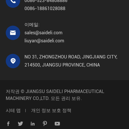

0086-523-84808886
0086-18861028088
이메일:

sales@saideli.com
liuyan@saideli.com
NO 31, ZHONGZHOU ROAD, JINGJIANG CITY,

214500, JIANGSU PROVINCE, CHINA
저작권 ©
JIANGSU SAIDELI PHARMACEUTICAL
MACHINERY CO.,LTD.
모든 권리 보유.
시테 맵
개인 정보 보호 정책




