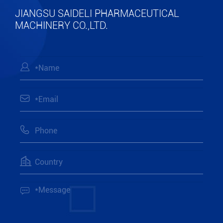
JIANGSU SAIDELI PHARMACEUTICAL
MACHINERY CO.,LTD.




