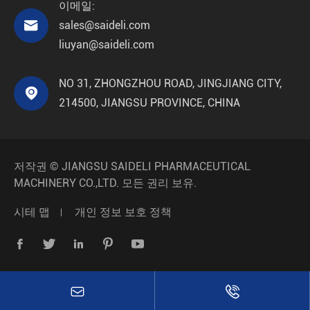
이메일:

sales@saideli.com
liuyan@saideli.com
NO 31, ZHONGZHOU ROAD, JINGJIANG CITY,

214500, JIANGSU PROVINCE, CHINA
저작권 ©
JIANGSU SAIDELI PHARMACEUTICAL
MACHINERY CO.,LTD.
모든 권리 보유.
시테 맵
개인 정보 보호 정책






