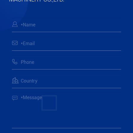




