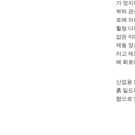
가 정지
부하 관
로에 의
휠링 다
압은 이
제동 장
리고 제
해 회로
산업용 
흙 밀도
함으로 