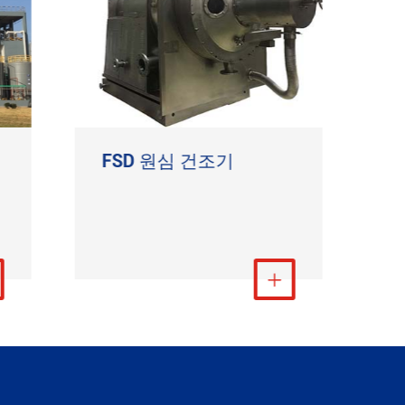
FSD 원심 건조기
L
더 보기
