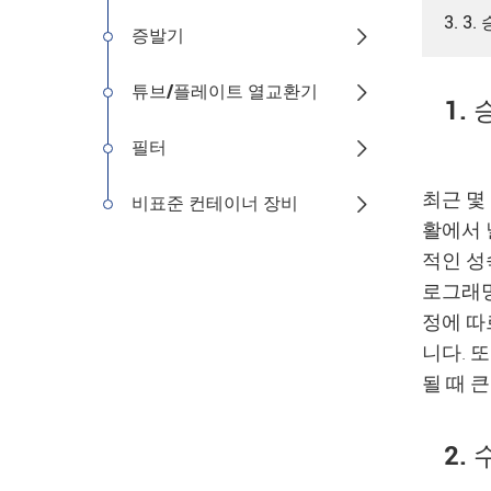
3. 
증발기

튜브/플레이트 열교환기

1.
필터

최근 몇
비표준 컨테이너 장비

활에서 
적인 성
로그래밍
정에 따
니다. 
될 때 
2.