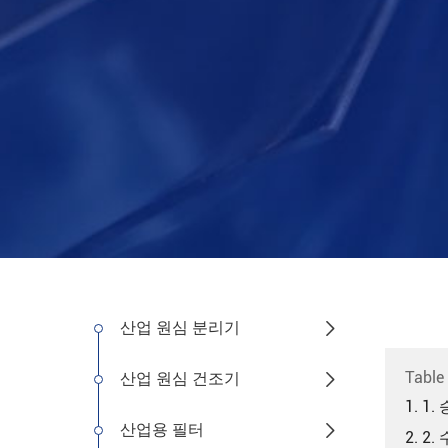
산업 원심 분리기

Table
산업 원심 건조기

1. 
산업용 필터

2. 