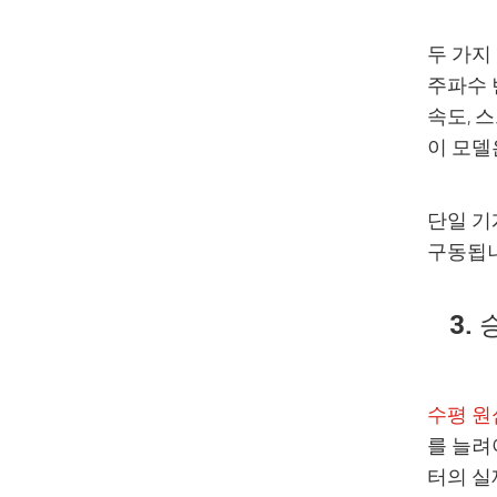
두 가지
주파수 
속도, 
이 모델
단일 기
구동됩니
3.
수평 원
를 늘려
터의 실