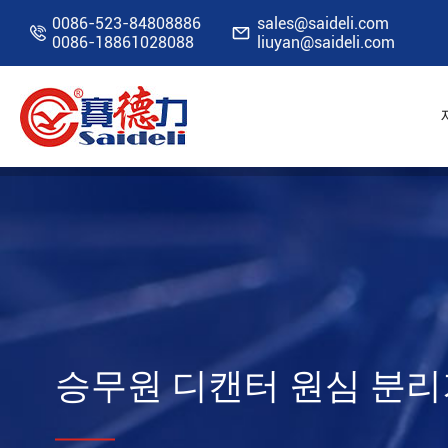
0086-523-84808886
sales@saideli.com


0086-18861028088
liuyan@saideli.com
홈
자원
블로그
승무원 디캔터 원심 분리
승무원 디캔터 원심 분리