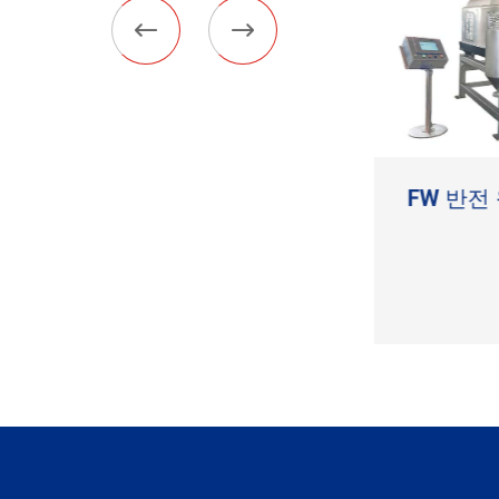


원심 분리기를 밀고 있
FW 반전
는 HR 피스톤
더 보기
