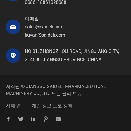
0086-18861028088
이메일:

sales@saideli.com
liuyan@saideli.com
NO 31, ZHONGZHOU ROAD, JINGJIANG CITY,

214500, JIANGSU PROVINCE, CHINA
저작권 ©
JIANGSU SAIDELI PHARMACEUTICAL
MACHINERY CO.,LTD.
모든 권리 보유.
시테 맵
개인 정보 보호 정책




