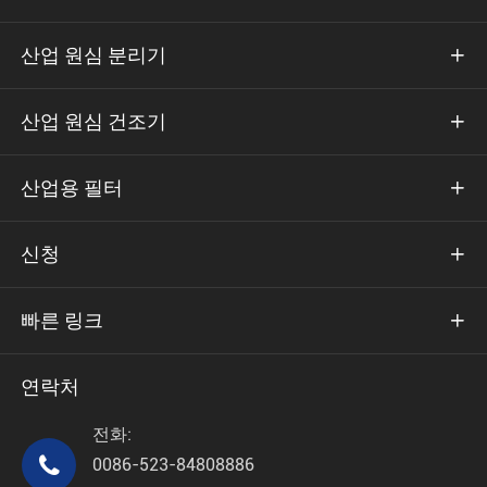
산업 원심 분리기

산업 원심 건조기

산업용 필터

신청

빠른 링크

연락처
전화:

0086-523-84808886