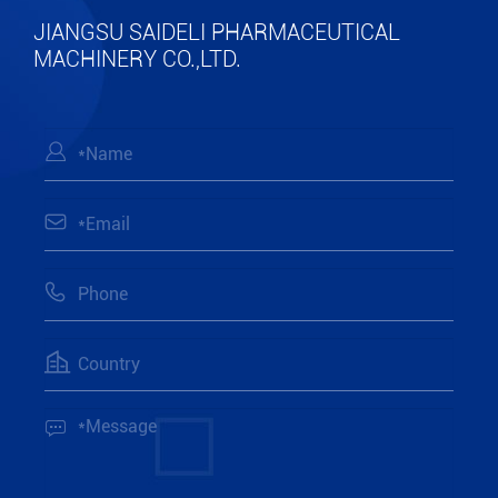
JIANGSU SAIDELI PHARMACEUTICAL
MACHINERY CO.,LTD.




