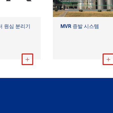
터 원심 분리기
MVR 증발 시스템
더 보기
더 보기

