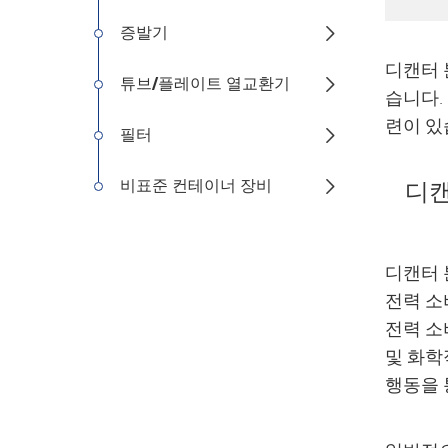
증발기

디캔터 
튜브/플레이트 열교환기

습니다.
련이 있
필터

비표준 컨테이너 장비

디캔
디캔터 
전력 소
전력 소
및 화학
행동을 