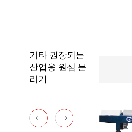
기타 권장되는
산업용 원심 분
리기

