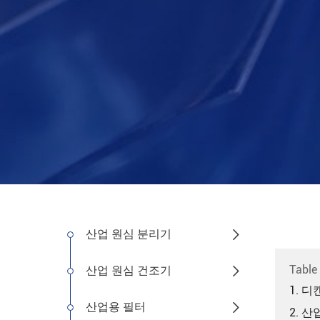
산업 원심 분리기

Table
산업 원심 건조기

1. 
산업용 필터

2. 